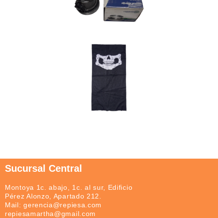
Sucursal Central
Montoya 1c. abajo, 1c. al sur, Edificio
Pérez Alonzo, Apartado 212.
Mail: gerencia@repiesa.com
repiesamartha@gmail.com