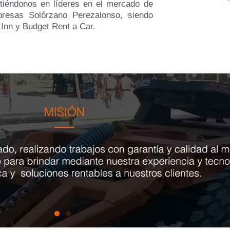
rtiéndonos en líderes en el mercado de
resas Solórzano Perezalonso, siendo
 Inn y Budget Rent a Car.