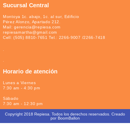
Sucursal Central
Montoya 1c. abajo, 1c. al sur, Edificio
Pérez Alonzo, Apartado 212.
Mail: gerencia@repiesa.com
repiesamartha@gmail.com
Cell: (505) 8810-7651 Tel.: 2266-9007 /2266-7418
.
.
Horario de atención
Lunes a Viernes
7:30 am - 4:30 pm
Sábado
7:30 am - 12:30 pm
Copyright 2018 Repiesa. Todos los derechos reservados. Creado
por BoomBallon